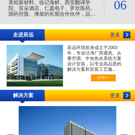
06
美程新材料、徐记海鲜、西安翻译学
院、亚朵酒店、仁盈电子、罗欣医药、
国药控股、潍柴的长期合作伙伴，品质
服务值得信赖，是您净化空调的合作伙
伴。
走进辰远
更多
辰远环境前身成立于2003
年，专业
洁净厂房通风、
从
事空调、中央热水系统方案
设计安装，以专业高品质的
解决方案和安装工艺服...
详情>>
解决方案
更多