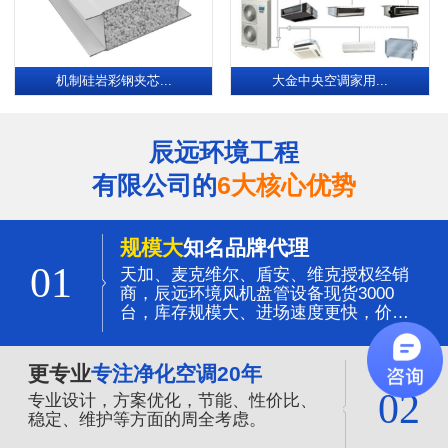
机制硅岩彩钢夹芯...
大金中央空调家用...
辰远环境工程
有限公司的
6大核心优势
规模大
知名品牌代理
01
天加、麦克维尔、盾安、维克授权经销
商，辰远环境风机盘管设备现货3000
台，库存规模大、进场速度更快，价格
更有优势。
更专业
专注净化空调20年
02
专业设计，方案优化，节能、性价比、
稳定、维护等方面的周全考虑。