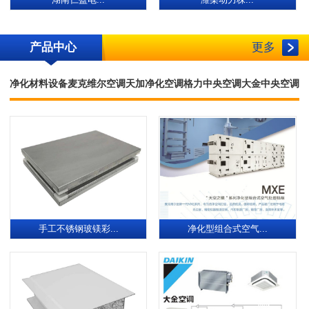
湖南仁盈电...
潍柴动力株...
产品中心
更多
净化材料设备
麦克维尔空调
天加净化空调
格力中央空调
大金中央空调
手工不锈钢玻镁彩...
净化型组合式空气...