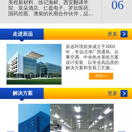
06
美程新材料、徐记海鲜、西安翻译学
院、亚朵酒店、仁盈电子、罗欣医药、
国药控股、潍柴的长期合作伙伴，品质
服务值得信赖，是您净化空调的合作伙
伴。
走进辰远
更多
辰远环境前身成立于2003
年，专业
洁净厂房通风、
从
事空调、中央热水系统方案
设计安装，以专业高品质的
解决方案和安装工艺服...
详情>>
解决方案
更多