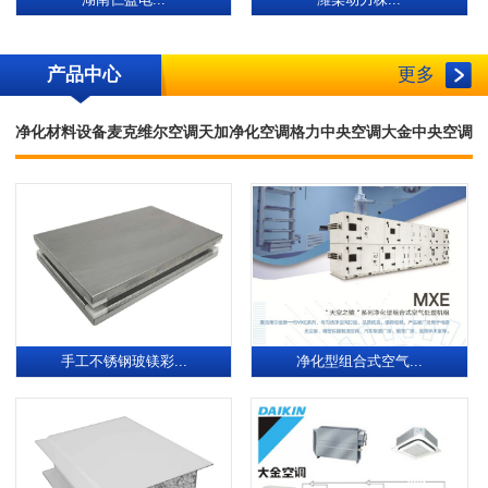
湖南仁盈电...
潍柴动力株...
产品中心
更多
净化材料设备
麦克维尔空调
天加净化空调
格力中央空调
大金中央空调
手工不锈钢玻镁彩...
净化型组合式空气...