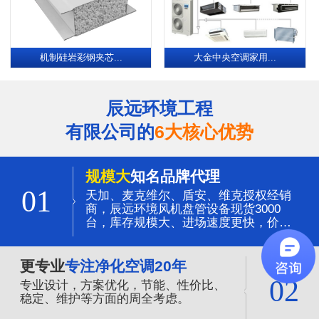
机制硅岩彩钢夹芯...
大金中央空调家用...
辰远环境工程
有限公司的
6大核心优势
规模大
知名品牌代理
01
天加、麦克维尔、盾安、维克授权经销
商，辰远环境风机盘管设备现货3000
台，库存规模大、进场速度更快，价格
更有优势。
更专业
专注净化空调20年
02
专业设计，方案优化，节能、性价比、
稳定、维护等方面的周全考虑。