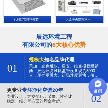
机制硅岩彩钢夹芯...
大金中央空调家用...
辰远环境工程
有限公司的
6大核心优势
规模大
知名品牌代理
01
天加、麦克维尔、盾安、维克授权经销
商，辰远环境风机盘管设备现货3000
台，库存规模大、进场速度更快，价格
更有优势。
更专业
专注净化空调20年
02
专业设计，方案优化，节能、性价比、
稳定、维护等方面的周全考虑。