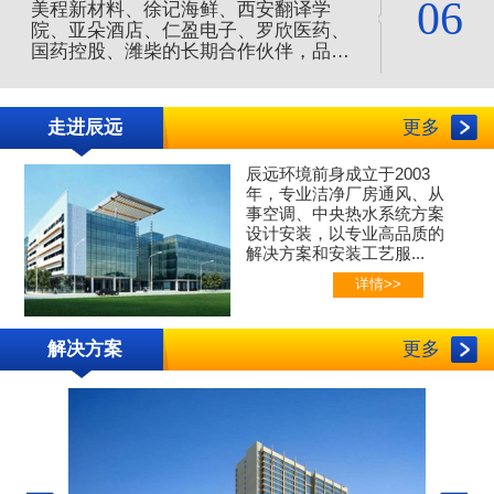
06
美程新材料、徐记海鲜、西安翻译学
院、亚朵酒店、仁盈电子、罗欣医药、
国药控股、潍柴的长期合作伙伴，品质
服务值得信赖，是您净化空调的合作伙
伴。
走进辰远
更多
辰远环境前身成立于2003
年，专业
洁净厂房通风、
从
事空调、中央热水系统方案
设计安装，以专业高品质的
解决方案和安装工艺服...
详情>>
解决方案
更多