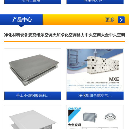
湖南仁盈电...
潍柴动力株...
产品中心
更多
净化材料设备
麦克维尔空调
天加净化空调
格力中央空调
大金中央空调
手工不锈钢玻镁彩...
净化型组合式空气...