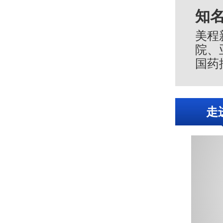
知
美程
院、
国药
服务
伴。
走