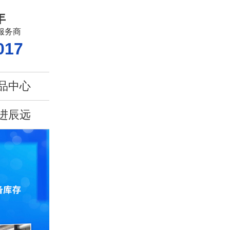
年
服务商
017
品中心
进辰远