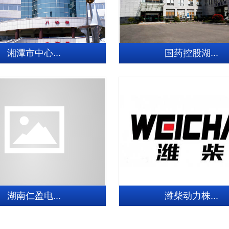
湘潭市中心...
国药控股湖...
湖南仁盈电...
潍柴动力株...