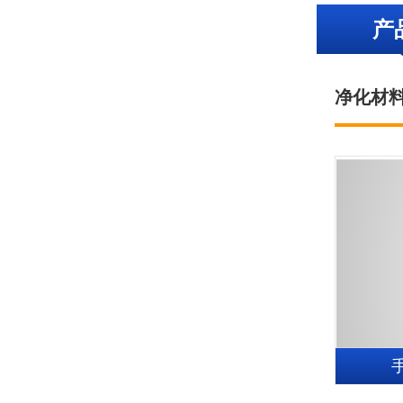
产
净化材