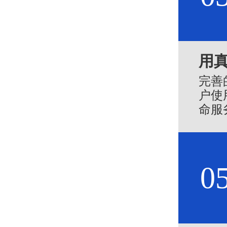
用
完善
户使
命服
的赞
0