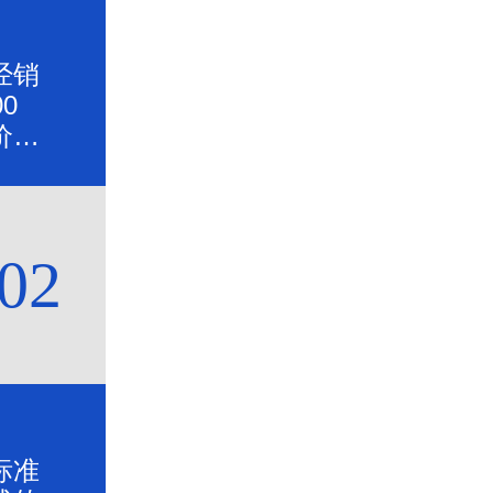
经销
0
价格
02
标准