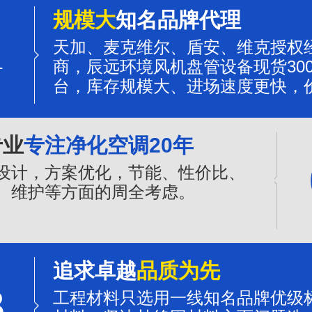
规模大
知名品牌代理
1
天加、麦克维尔、盾安、维克授权
商，辰远环境风机盘管设备现货300
台，库存规模大、进场速度更快，
更有优势。
专业
专注净化空调20年
设计，方案优化，节能、性价比、
、维护等方面的周全考虑。
追求卓越
品质为先
3
工程材料只选用一线知名品牌优级