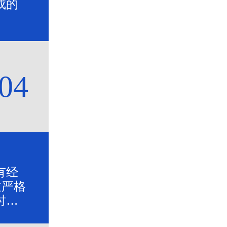
成的
04
有经
过严格
时全
靠的