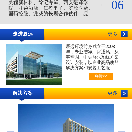
06
美程新材料、徐记海鲜、西安翻译学
院、亚朵酒店、仁盈电子、罗欣医药、
国药控股、潍柴的长期合作伙伴，品质
服务值得信赖，是您净化空调的合作伙
伴。
走进辰远
更多
辰远环境前身成立于2003
年，专业
洁净厂房通风、
从
事空调、中央热水系统方案
设计安装，以专业高品质的
解决方案和安装工艺服...
详情>>
解决方案
更多