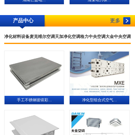
湖南仁盈电...
潍柴动力株...
产品中心
更多
净化材料设备
麦克维尔空调
天加净化空调
格力中央空调
大金中央空调
手工不锈钢玻镁彩...
净化型组合式空气...