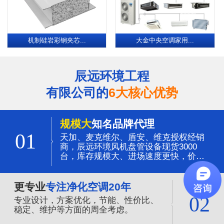
机制硅岩彩钢夹芯...
大金中央空调家用...
辰远环境工程
有限公司的
6大核心优势
规模大
知名品牌代理
01
天加、麦克维尔、盾安、维克授权经销
商，辰远环境风机盘管设备现货3000
台，库存规模大、进场速度更快，价格
更有优势。
更专业
专注净化空调20年
02
专业设计，方案优化，节能、性价比、
稳定、维护等方面的周全考虑。