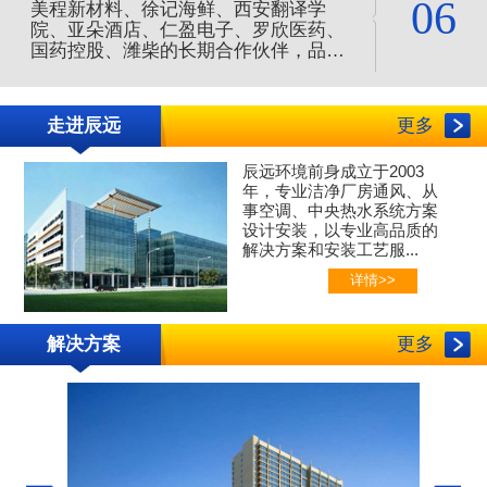
06
美程新材料、徐记海鲜、西安翻译学
院、亚朵酒店、仁盈电子、罗欣医药、
国药控股、潍柴的长期合作伙伴，品质
服务值得信赖，是您净化空调的合作伙
伴。
走进辰远
更多
辰远环境前身成立于2003
年，专业
洁净厂房通风、
从
事空调、中央热水系统方案
设计安装，以专业高品质的
解决方案和安装工艺服...
详情>>
解决方案
更多