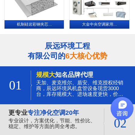
机制硅岩彩钢夹芯...
大金中央空调家用...
辰远环境工程
有限公司的
6大核心优势
规模大
知名品牌代理
01
天加、麦克维尔、盾安、维克授权经销
商，辰远环境风机盘管设备现货3000
台，库存规模大、进场速度更快，价格
更有优势。
更专业
专注净化空调20年
02
专业设计，方案优化，节能、性价比、
稳定、维护等方面的周全考虑。