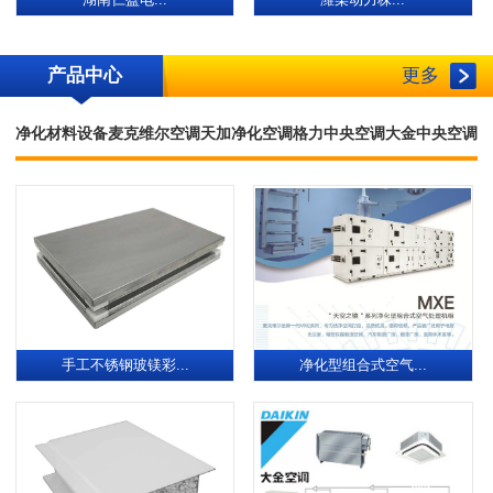
湖南仁盈电...
潍柴动力株...
产品中心
更多
净化材料设备
麦克维尔空调
天加净化空调
格力中央空调
大金中央空调
手工不锈钢玻镁彩...
净化型组合式空气...